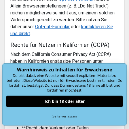
Allein Browsereinstellungen (z. B. „Do Not Track“)
reichen möglicherweise nicht aus, um einem solchen
Widerspruch gerecht zu werden. Bitte nutzen Sie
daher unser
Opt-out-Formular
oder
kontaktieren Sie
uns direkt
.
Rechte für Nutzer in Kalifornien (CCPA)
Nach dem California Consumer Privacy Act (CCPA)
haben in Kalifornien ansässige Personen unter
anderem folgende Rechte (CCPA § 1798.100 ff.):
Warnhinweis zu Inhalten für Erwachsene
Du bist dabei, eine Website mit sexuell explizitem Material zu
**Recht zu erfahren**, welche
betreten. Diese Website ist nur für Erwachsene bestimmt. Indem Du
fortfährst, bestätigst Du, dass Du mindestens 18 Jahre alt bist und
personenbezogenen Daten wir über sie
fortfahren möchtest.
erheben, nutzen, weitergeben oder verkaufen
(Right to Know)
Ich bin 18 oder älter
**Recht auf Löschung** (Right to Delete)
**Recht auf Berichtigung** (Right to Correct
Seite verlassen
Inaccurate Personal Information)
**Recht, dem Verkauf oder Teilen